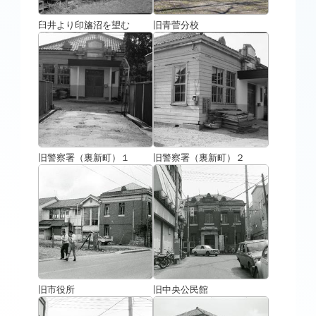
臼井より印旛沼を望む
旧青菅分校
旧警察署（裏新町）１
旧警察署（裏新町）２
旧市役所
旧中央公民館