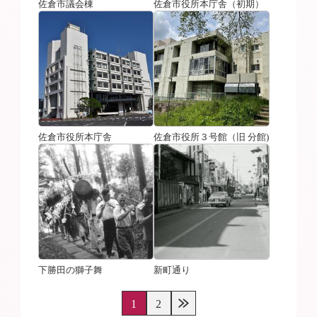
佐倉市議会棟
佐倉市役所本庁舎（初期）
佐倉市役所本庁舎
佐倉市役所３号館（旧 分館)
下勝田の獅子舞
新町通り
1
2