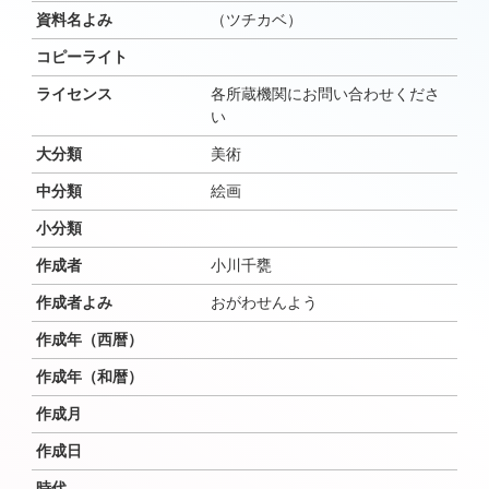
資料名よみ
（ツチカベ）
コピーライト
ライセンス
各所蔵機関にお問い合わせくださ
い
大分類
美術
中分類
絵画
小分類
作成者
小川千甕
作成者よみ
おがわせんよう
作成年（西暦）
作成年（和暦）
作成月
作成日
時代