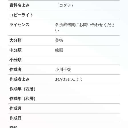
資料名よみ
（コダチ）
コピーライト
ライセンス
各所蔵機関にお問い合わせくださ
い
大分類
美術
中分類
絵画
小分類
作成者
小川千甕
作成者よみ
おがわせんよう
作成年（西暦）
作成年（和暦）
作成月
作成日
時代