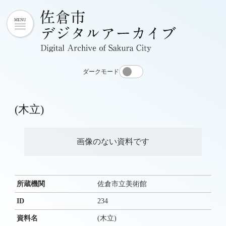
ダークモード
(木立)
画像のない資料です
所蔵機関
佐倉市立美術館
ID
234
資料名
(木立)