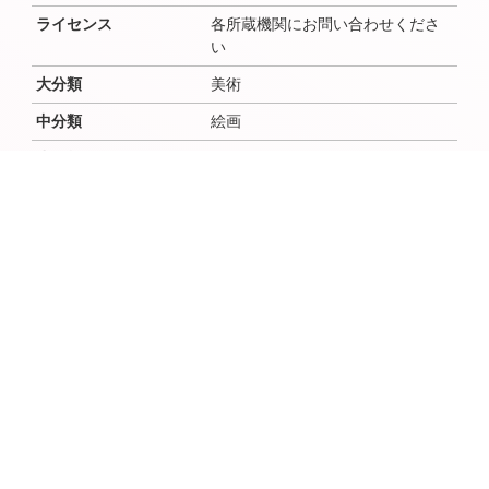
ライセンス
各所蔵機関にお問い合わせくださ
い
大分類
美術
中分類
絵画
小分類
日本画
作成者
齊藤惇
作成者よみ
さいとうあつし
作成年（西暦）
1960
作成年（和暦）
昭和35年
作成月
作成日
時代
場所（地域・地区）