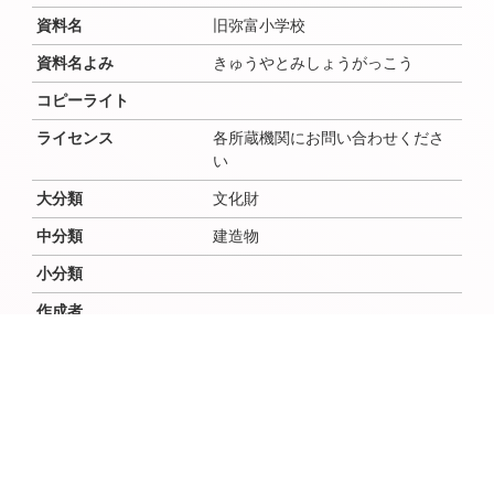
資料名
旧弥富小学校
資料名よみ
きゅうやとみしょうがっこう
コピーライト
ライセンス
各所蔵機関にお問い合わせくださ
い
大分類
文化財
中分類
建造物
小分類
作成者
作成者よみ
作成年（西暦）
1953
作成年（和暦）
昭和28年
作成月