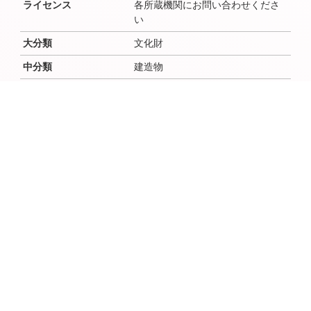
ライセンス
各所蔵機関にお問い合わせくださ
い
大分類
文化財
中分類
建造物
小分類
作成者
作成者よみ
作成年（西暦）
1843
作成年（和暦）
天保14年
作成月
作成日
時代
江戸、江戸
場所（地域・地区）
佐倉
説明文
現品は麻賀多神社の所蔵・管理。