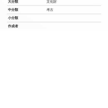
大分類
文化財
中分類
考古
小分類
作成者
作成者よみ
作成年（西暦）
作成年（和暦）
作成月
作成日
時代
鎌倉～安土桃山
場所（地域・地区）
佐倉
説明文
本佐倉城跡では、生産関連遺物
が、城山（Ⅰ郭）・奥ノ山（Ⅱ郭）と
いった主要な曲輪以外から出土し
ている。東光寺ビョウ（Ⅵ郭）で