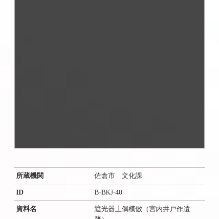
所蔵機関
佐倉市 文化課
ID
B-BKJ-40
資料名
遮光器土偶模倣（宮内井戸作遺
跡）