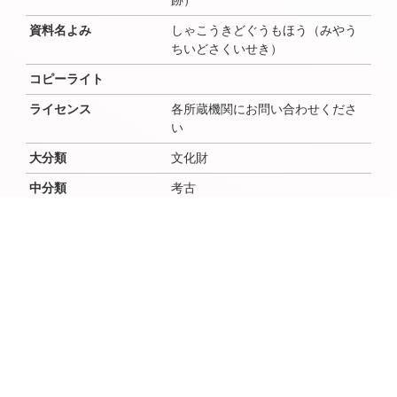
資料名よみ
しゃこうきどぐうもほう（みやう
ちいどさくいせき）
コピーライト
ライセンス
各所蔵機関にお問い合わせくださ
い
大分類
文化財
中分類
考古
小分類
作成者
作成者よみ
作成年（西暦）
作成年（和暦）
作成月