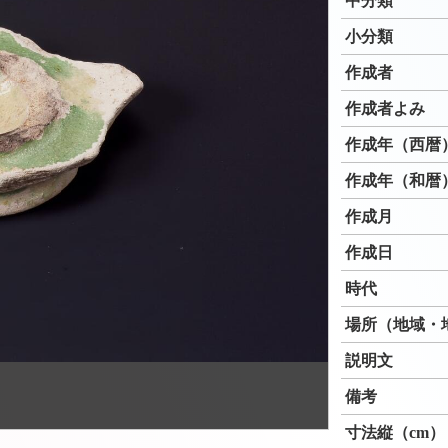
中分類
小分類
作成者
作成者よみ
作成年（西暦
作成年（和暦
作成月
作成日
時代
場所（地域・
説明文
備考
寸法縦（cm）