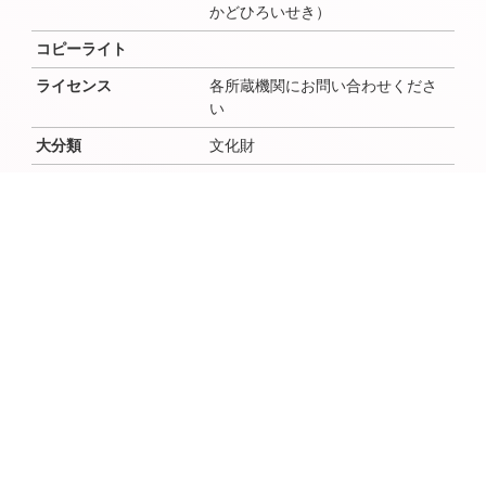
かどひろいせき）
コピーライト
ライセンス
各所蔵機関にお問い合わせくださ
い
大分類
文化財
中分類
考古
小分類
作成者
作成者よみ
作成年（西暦）
作成年（和暦）
作成月
作成日
時代
奈良・平安、奈良・平安