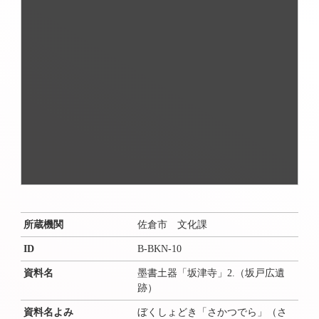
所蔵機関
佐倉市 文化課
ID
B-BKN-10
資料名
墨書土器「坂津寺」2.（坂戸広遺
跡）
資料名よみ
ぼくしょどき「さかつでら」（さ