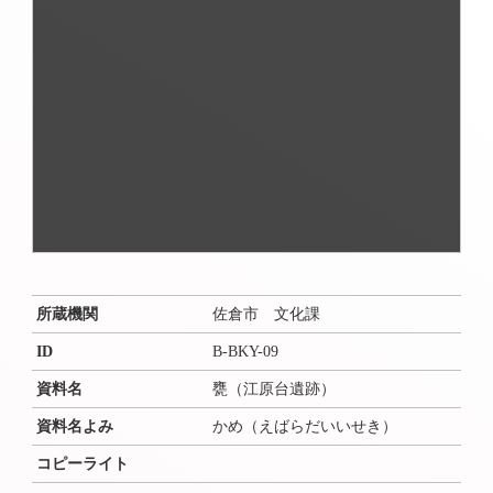
所蔵機関
佐倉市 文化課
ID
B-BKY-09
資料名
甕（江原台遺跡）
資料名よみ
かめ（えばらだいいせき）
コピーライト