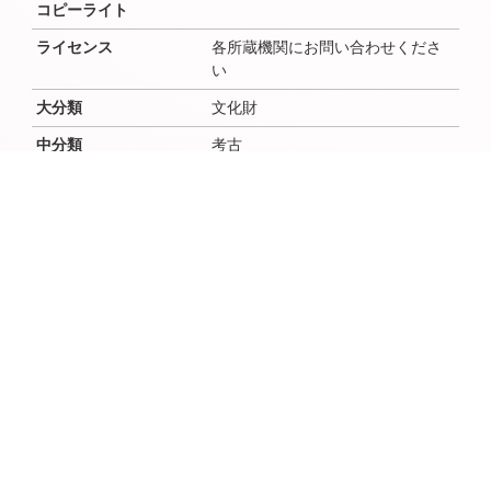
コピーライト
ライセンス
各所蔵機関にお問い合わせくださ
い
大分類
文化財
中分類
考古
小分類
作成者
作成者よみ
作成年（西暦）
作成年（和暦）
作成月
作成日
時代
弥生、弥生
場所（地域・地区）
根郷