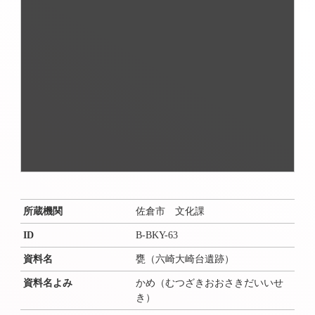
所蔵機関
佐倉市 文化課
ID
B-BKY-63
資料名
甕（六崎大崎台遺跡）
資料名よみ
かめ（むつざきおおさきだいいせ
き）