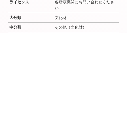
ライセンス
各所蔵機関にお問い合わせくださ
い
大分類
文化財
中分類
その他（文化財）
小分類
作成者
作成者よみ
作成年（西暦）
作成年（和暦）
作成月
作成日
時代
鎌倉～安土桃山、鎌倉～安土桃山
場所（地域・地区）
佐倉
説明文