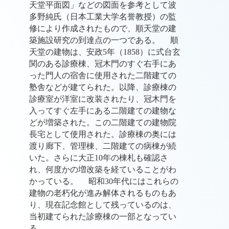
天堂平面図」などの図面を参考として波
多野純氏（日本工業大学名誉教授）の監
修により作成されたもので、順天堂の建
築施設研究の到達点の一つである。 順
天堂の建物は、安政5年（1858）に式台玄
関のある診療棟、冠木門のすぐ右手にあ
った門人の宿舎に使用された二階建ての
塾舎などが建てられた。以降、診療棟の
診療室が洋室に改装されたり、冠木門を
入ってすぐ左手にある二階建ての建物な
どが増築された。この二階建ての建物院
長宅として使用された。診療棟の奥には
渡り廊下、管理棟、二階建ての病棟が続
いた。さらに大正10年の棟札も確認さ
れ、何度かの増改築を経ていることがわ
かっている。 昭和30年代にはこれらの
建物の老朽化が進み解体されるものもあ
り、現在記念館として残っているのは、
当初建てられた診療棟の一部となってい
る。