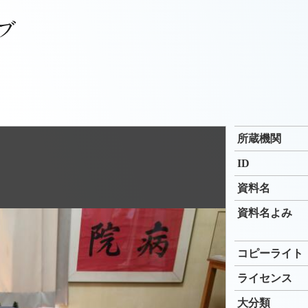
所蔵機関
ID
資料名
資料名よみ
コピーライト
ライセンス
大分類