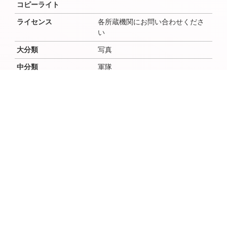
コピーライト
ライセンス
各所蔵機関にお問い合わせくださ
い
大分類
写真
中分類
軍隊
小分類
作成者
作成者よみ
作成年（西暦）
作成年（和暦）
作成月
作成日
時代
昭和(戦前)
場所（地域・地区）
佐倉