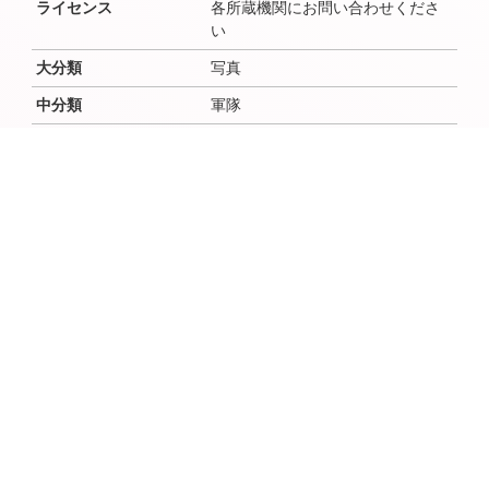
ライセンス
各所蔵機関にお問い合わせくださ
い
大分類
写真
中分類
軍隊
小分類
作成者
作成者よみ
作成年（西暦）
作成年（和暦）
作成月
作成日
時代
昭和(戦前)
場所（地域・地区）
佐倉
説明文