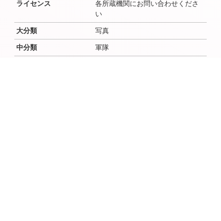
ライセンス
各所蔵機関にお問い合わせくださ
い
大分類
写真
中分類
軍隊
小分類
作成者
作成者よみ
作成年（西暦）
作成年（和暦）
作成月
作成日
時代
昭和(戦前)
場所（地域・地区）
佐倉
説明文