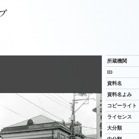
所蔵機関
ID
資料名
資料名よみ
コピーライト
ライセンス
大分類