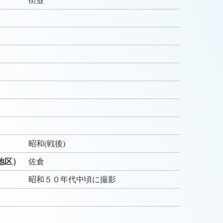
街並
）
）
昭和(戦後)
地区）
佐倉
昭和５０年代中頃に撮影