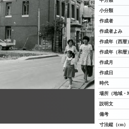
中分類
小分類
作成者
作成者よみ
作成年（西暦
作成年（和暦
作成月
作成日
時代
場所（地域・
説明文
備考
寸法縦（cm）