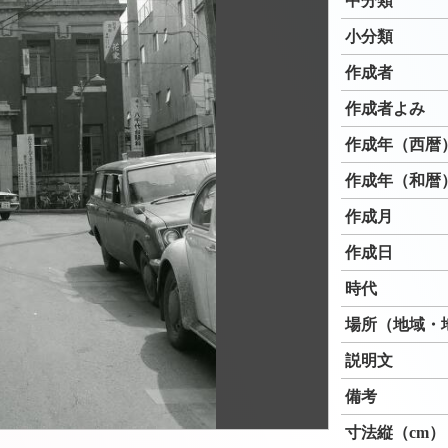
中分類
小分類
作成者
作成者よみ
作成年（西暦
作成年（和暦
作成月
作成日
時代
場所（地域・
説明文
備考
寸法縦（cm）