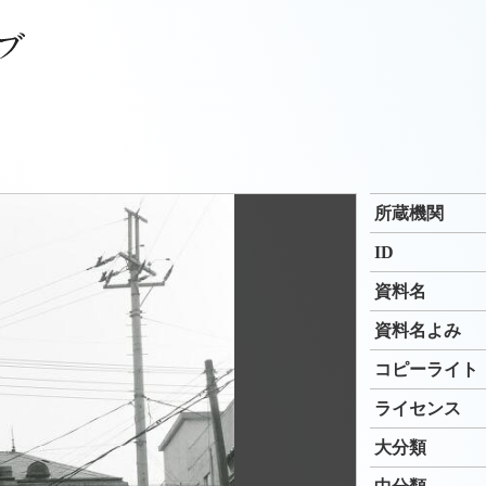
所蔵機関
ID
資料名
資料名よみ
コピーライト
ライセンス
大分類