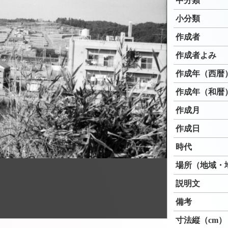
中分類
小分類
作成者
作成者よみ
作成年（西暦
作成年（和暦
作成月
作成日
時代
場所（地域・
説明文
備考
寸法縦（cm）