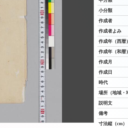
中分類
小分類
作成者
作成者よみ
作成年（西暦
作成年（和暦
作成月
作成日
時代
場所（地域・
説明文
備考
寸法縦（cm）