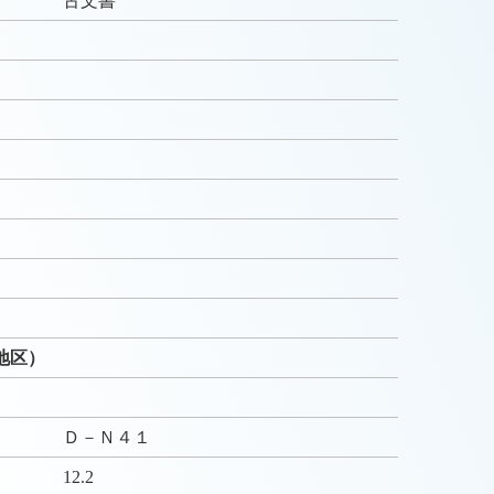
古文書
）
）
地区）
Ｄ－Ｎ４１
12.2