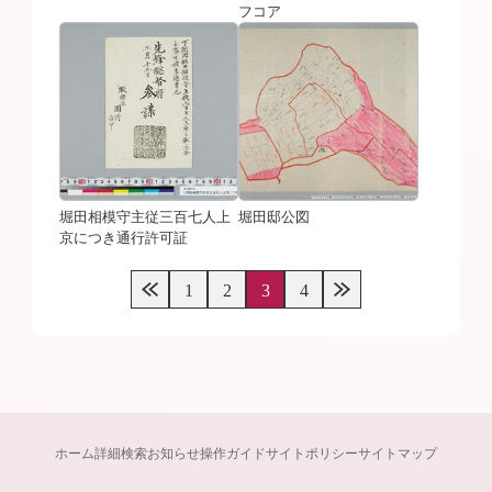
フコア
堀田相模守主従三百七人上
堀田邸公図
京につき通行許可証
1
2
3
4
ホーム
詳細検索
お知らせ
操作ガイド
サイトポリシー
サイトマップ