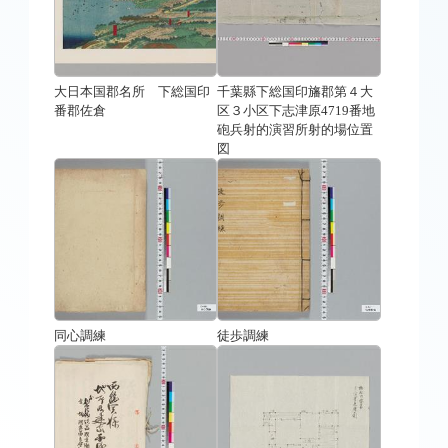
大日本国郡名所 下総国印
千葉縣下総国印旛郡第４大
番郡佐倉
区３小区下志津原4719番地
砲兵射的演習所射的場位置
図
同心調練
徒歩調練