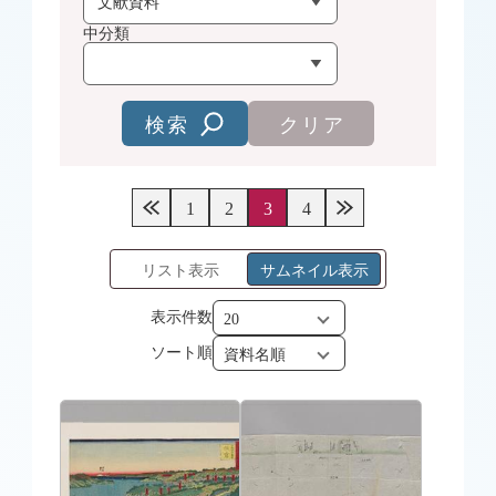
中分類
検索
クリア
1
2
3
4
リスト表示
サムネイル表示
表示件数
ソート順