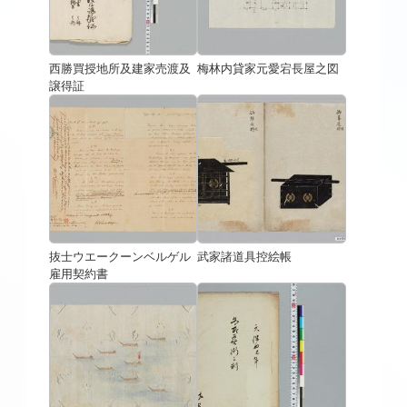
西勝買授地所及建家売渡及
梅林内貸家元愛宕長屋之図
譲得証
抜士ウエークーンベルゲル
武家諸道具控絵帳
雇用契約書