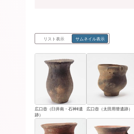
リスト表示
サムネイル表示
広口壺（臼井南・石神Ⅱ遺
広口壺（太田用替遺跡）
跡）