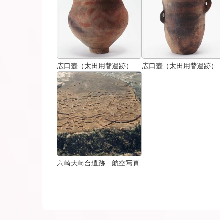
広口壺（太田用替遺跡）
広口壺（太田用替遺跡）
六崎大崎台遺跡 航空写真