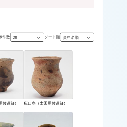
示件数
ソート順
用替遺跡）
広口壺（太田用替遺跡）