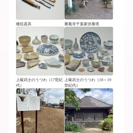
種痘器具
勝胤寺千葉家供養塔
上級武士のうつわ（17世紀
上級武士のうつわ（18～19
代）
世紀代）