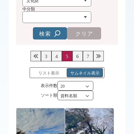
中分類
検索
クリア
3
4
5
6
7
リスト表示
サムネイル表示
表示件数
ソート順