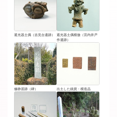
遮光器土偶（吉見台遺跡）
遮光器土偶模倣（宮内井戸
作遺跡）
修静居跡（碑）
出土した銭貨・模造品