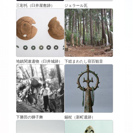
三彩托（臼井屋敷跡）
ジェラール瓦
地鎮関連遺物（臼井城跡）
下総まわたし宿百観音
下勝田の獅子舞
錫杖（新町遺跡）