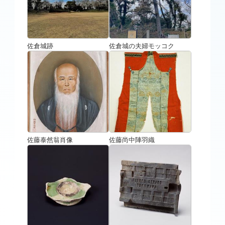
佐倉城跡
佐倉城の夫婦モッコク
佐藤泰然翁肖像
佐藤尚中陣羽織