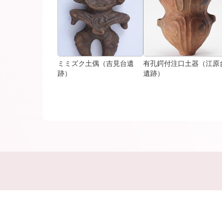
ミミズク土偶（吉見台遺
有孔鍔付注口土器（江原
跡）
遺跡）