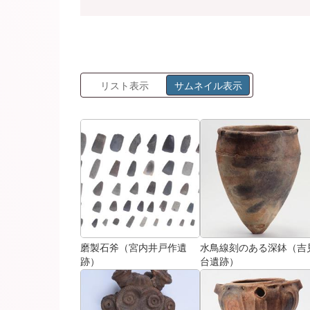
リスト表示
サムネイル表示
磨製石斧（宮内井戸作遺
水鳥線刻のある深鉢（吉
跡）
台遺跡）