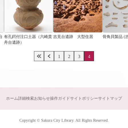
台
有孔鍔付注口土器（六崎貴
吉見台遺跡 大型住居
骨角貝製品 (
舟台遺跡）
1
2
3
4
ホーム
詳細検索
お知らせ
操作ガイド
サイトポリシー
サイトマップ
Copyright © Sakura City Library. All Rights Reserved.