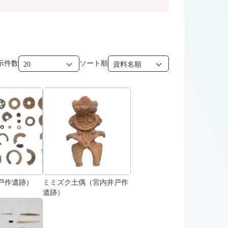
示件数
ソート順
戸作遺跡）
ミミズク土偶（宮内井戸作
遺跡）