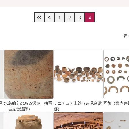
1
2
3
4
表
見
水鳥線刻のある深鉢 接写
ミニチュア土器（吉見台遺
耳飾（宮内井
（吉見台遺跡）
跡）